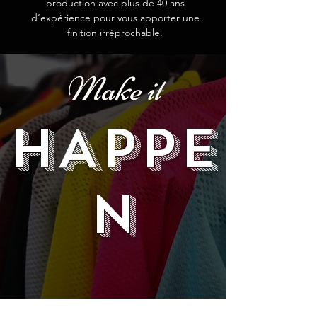
production avec plus de 40 ans
d’expérience pour vous apporter une
finition irréprochable.
Make it
HAPPE
N