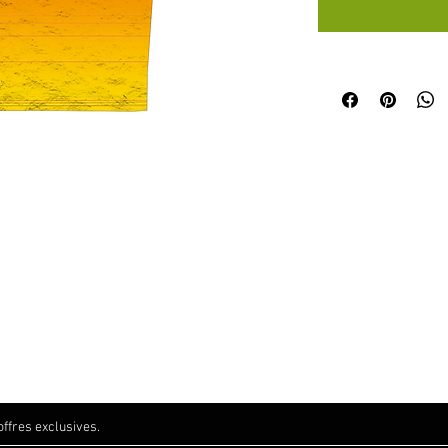
CATALOGUE
PERSONNALISATIO
À PROP
Cyclisme
Notre hist
N
Running
Contact
Comment ça marche ?
Inspirations
ffres exclusives.