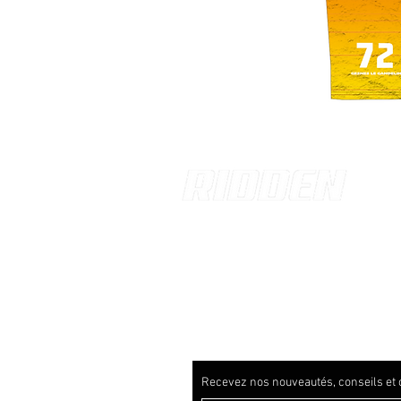
Make it
Happen
RESTONS CONNECT
ÉS
Recevez nos nouveautés, conseils et o