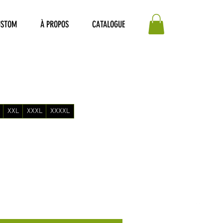
USTOM
À PROPOS
CATALOGUE
-Running
XXL
XXXL
XXXXL
vrier au 15 mars