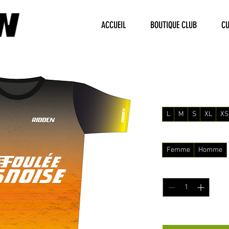
ACCUEIL
BOUTIQUE CLUB
C
EKIDEN X 
Prix
35,00 €
Taille
*
L
M
S
XL
XS
Homme / Femme
*
Femme
Homme
Quantité
*
Précommande du 24 fé